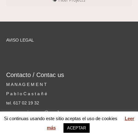
All
AVISO LEGAL
Contacto / Contac us
M A N A G E M E N T
P a b l o C a s t a ñ é
tel. 617 02 19 32
cursosmusicammm@gmail.com
Si continuas usando este sitio aceptas el uso de cookies
Leer
web MARIA PILAR GARCÍA © 2026 Mentoring Music Matters
más
ACEPTAR