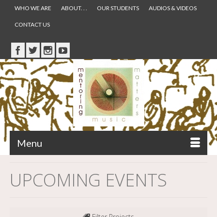
WHO WE ARE
ABOUT. . .
OUR STUDENTS
AUDIOS & VIDEOS
CONTACT US
Menu
UPCOMING EVENTS
Filter Projects