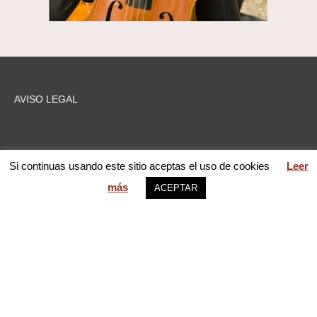
AVISO LEGAL
Si continuas usando este sitio aceptas el uso de cookies
Leer
Contacto / Contac us
más
ACEPTAR
M A N A G E M E N T
P a b l o C a s t a ñ é
tel. 617 02 19 32
cursosmusicammm@gmail.com
web MARIA PILAR GARCÍA © 2026 Mentoring Music Matters