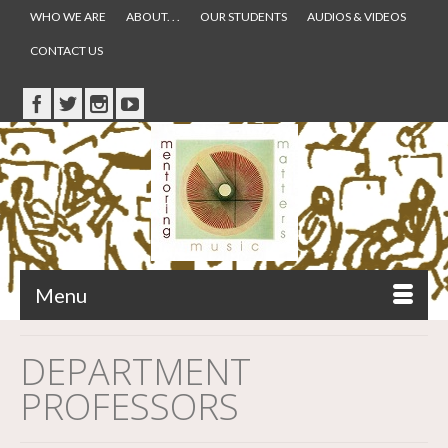
WHO WE ARE
ABOUT. . .
OUR STUDENTS
AUDIOS & VIDEOS
CONTACT US
Menu
DEPARTMENT
PROFESSORS