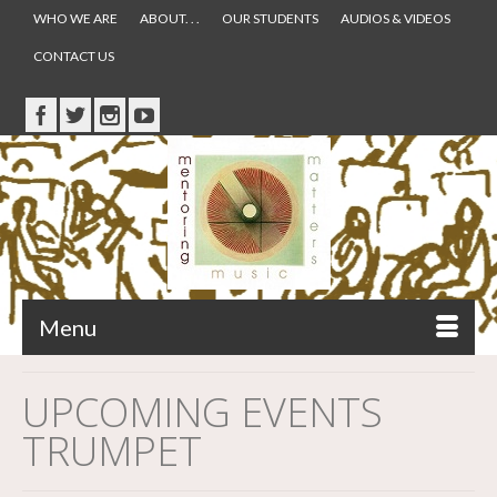
WHO WE ARE
ABOUT. . .
OUR STUDENTS
AUDIOS & VIDEOS
CONTACT US
Menu
UPCOMING EVENTS
TRUMPET