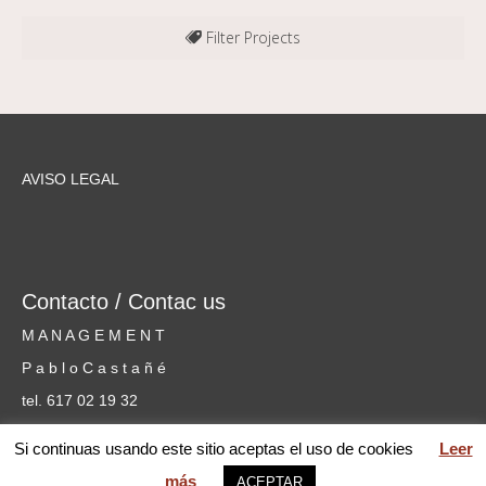
Filter Projects
All
AVISO LEGAL
Contacto / Contac us
M A N A G E M E N T
P a b l o C a s t a ñ é
tel. 617 02 19 32
cursosmusicammm@gmail.com
Si continuas usando este sitio aceptas el uso de cookies
Leer
más
ACEPTAR
web MARIA PILAR GARCÍA © 2026 Mentoring Music Matters