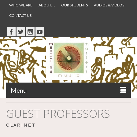
WHO WE ARE
ABOUT. . .
OUR STUDENTS
AUDIOS & VIDEOS
CONTACT US
Menu
GUEST PROFESSORS
C L A R I N E T