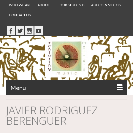
WHO WE ARE
ABOUT. . .
OUR STUDENTS
AUDIOS & VIDEOS
CONTACT US
Menu
JAVIER RODRIGUEZ
BERENGUER