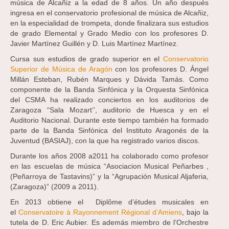
música de Alcañiz a la edad de 8 años. Un año después
ingresa en el conservatorio profesional de música de Alcañiz,
en la especialidad de trompeta, donde finalizara sus estudios
de grado Elemental y Grado Medio con los profesores D.
Javier Martínez Guillén y D. Luis Martínez Martínez.
Cursa sus estudios de grado superior en el
Conservatorio
Superior de Música de Aragón
con los profesores D. Ángel
Millán Esteban, Rubén Marques y Dávida Tamás. Como
componente de la Banda Sinfónica y la Orquesta Sinfónica
del CSMA ha realizado conciertos en los auditorios de
Zaragoza “Sala Mozart’’, auditorio de Huesca y en el
Auditorio Nacional. Durante este tiempo también ha formado
parte de la Banda Sinfónica del Instituto Aragonés de la
Juventud (BASIAJ), con la que ha registrado varios discos.
Durante los años 2008 a2011 ha colaborado como profesor
en las escuelas de música “Asociacion Musical Peñarbes ,
(Peñarroya de Tastavins)” y la “Agrupación Musical Aljaferia,
(Zaragoza)” (2009 a 2011).
En 2013 obtiene el Diplôme d’études musicales en
el
Conservatoire à Rayonnement Régional d’Amiens
, bajo la
tutela de D. Eric Aubier. Es además miembro de l’Orchestre