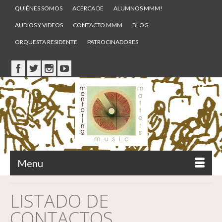
QUIÉNES SOMOS
ACERCA DE
ALUMNOS MMM!
AUDIOS Y VIDEOS
CONTACTO MMM
BLOG
ORQUESTA RESIDENTE
PATROCINADORES
Menu
LISTADO DE
CONTACTOS