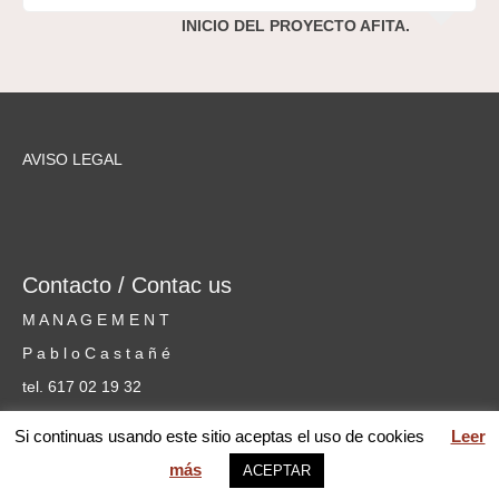
INICIO DEL PROYECTO AFITA.
AVISO LEGAL
Contacto / Contac us
M A N A G E M E N T
P a b l o C a s t a ñ é
tel. 617 02 19 32
cursosmusicammm@gmail.com
Si continuas usando este sitio aceptas el uso de cookies
Leer
más
ACEPTAR
web MARIA PILAR GARCÍA © 2026 Mentoring Music Matters