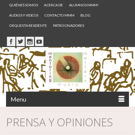
QUIÉNES SOMOS
ACERCA DE
ALUMNOS MMM!
AUDIOS Y VIDEOS
CONTACTO MMM
BLOG
ORQUESTA RESIDENTE
PATROCINADORES
Menu
PRENSA Y OPINIONES