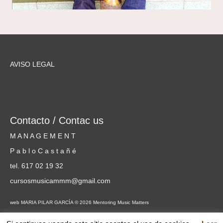
AVISO LEGAL
Contacto / Contac us
M A N A G E M E N T
P a b l o C a s t a ñ é
tel. 617 02 19 32
cursosmusicammm@gmail.com
web MARIA PILAR GARCÍA © 2026 Mentoring Music Matters