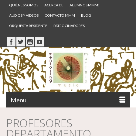
QUIÉNES SOMOS
ACERCA DE
ALUMNOS MMM!
AUDIOS Y VIDEOS
CONTACTO MMM
BLOG
ORQUESTA RESIDENTE
PATROCINADORES
Menu
PROFESORES
DEPARTAMENTO