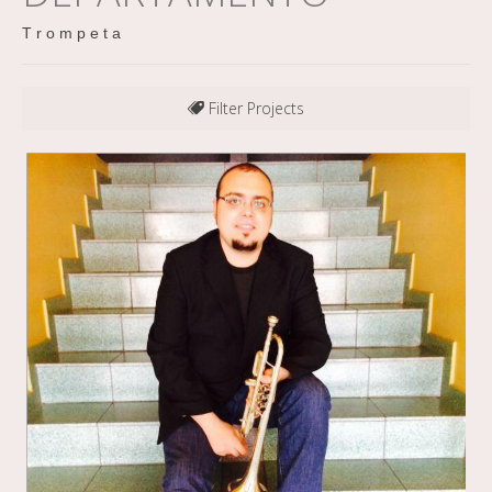
T r o m p e t a
Filter Projects
All