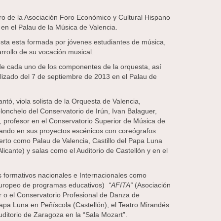
ro de la Asociación Foro Económico y Cultural Hispano
en el Palau de la Música de Valencia.
sta esta formada por jóvenes estudiantes de música,
rrollo de su vocación musical.
 de cada uno de los componentes de la orquesta, así
ealizado del 7 de septiembre de 2013 en el Palau de
tó, viola solista de la Orquesta de Valencia,
olonchelo del Conservatorio de Irún, Ivan Balaguer,
o, profesor en el Conservatorio Superior de Música de
orando en sus proyectos escénicos con coreógrafos
rto como Palau de Valencia, Castillo del Papa Luna
icante) y salas como el Auditorio de Castellón y en el
s formativos nacionales e Internacionales como
ropeo de programas educativos)
“AFITA“
(Asociación
r o el Conservatorio Profesional de Danza de
apa Luna en Peñíscola (Castellón), el Teatro Mirandés
uditorio de Zaragoza en la “Sala Mozart”.