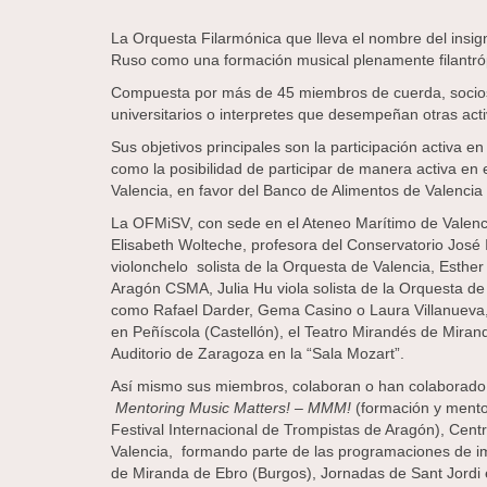
La Orquesta Filarmónica que lleva el nombre del insi
Ruso como una formación musical plenamente filantróp
Compuesta por más de 45 miembros de cuerda, socios 
universitarios o interpretes que desempeñan otras acti
Sus objetivos principales son la participación activa
como la posibilidad de participar de manera activa en 
Valencia, en favor del Banco de Alimentos de Valenci
La OFMiSV, con sede en el Ateneo Marítimo de Valencia
Elisabeth Wolteche, profesora del Conservatorio José It
violonchelo solista de la Orquesta de Valencia, Esther
Aragón CSMA, Julia Hu viola solista de la Orquesta de
como Rafael Darder, Gema Casino o Laura Villanueva, 
en Peñíscola (Castellón), el Teatro Mirandés de Mirand
Auditorio de Zaragoza en la “Sala Mozart”.
Así mismo sus miembros, colaboran o han colaborado a 
Mentoring Music Matters! – MMM!
(formación y mento
Festival Internacional de Trompistas de Aragón), Cent
Valencia, formando parte de las programaciones de imp
de Miranda de Ebro (Burgos), Jornadas de Sant Jordi en