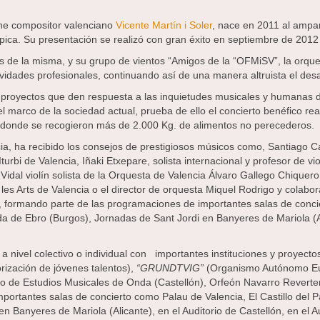
gne compositor valenciano
Vicente Martín i Soler
, nace en 2011 al ampa
ica. Su presentación se realizó con gran éxito en septiembre de 2012 
de la misma, y su grupo de vientos “Amigos de la “OFMiSV”, la orque
vidades profesionales, continuando así de una manera altruista el desa
 en proyectos que den respuesta a las inquietudes musicales y humanas
el marco de la sociedad actual, prueba de ello el concierto benéfico r
a donde se recogieron más de 2.000 Kg. de alimentos no perecederos.
, ha recibido los consejos de prestigiosos músicos como, Santiago Can
urbi de Valencia, Iñaki Etxepare, solista internacional y profesor de vi
 Vidal violín solista de la Orquesta de Valencia Álvaro Gallego Chiquer
 les Arts de Valencia o el director de orquesta Miquel Rodrigo y colab
formando parte de las programaciones de importantes salas de concie
a de Ebro (Burgos), Jornadas de Sant Jordi en Banyeres de Mariola (Al
nivel colectivo o individual con importantes instituciones y proyecto
rización de jóvenes talentos),
“GRUNDTVIG”
(Organismo Autónomo Eu
ro de Estudios Musicales de Onda (Castellón), Orfeón Navarro Reverte
ortantes salas de concierto como Palau de Valencia, El Castillo del P
 Banyeres de Mariola (Alicante), en el Auditorio de Castellón, en el A