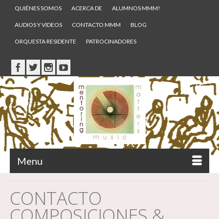
QUIÉNES SOMOS
ACERCA DE
ALUMNOS MMM!
AUDIOS Y VIDEOS
CONTACTO MMM
BLOG
ORQUESTA RESIDENTE
PATROCINADORES
Menu
CONTACTO
COMPOSICIONES &