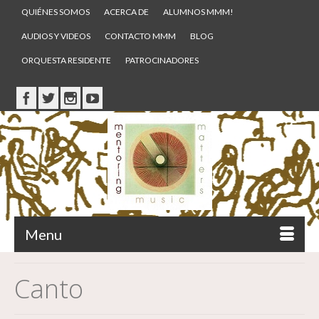
QUIÉNES SOMOS
ACERCA DE
ALUMNOS MMM!
AUDIOS Y VIDEOS
CONTACTO MMM
BLOG
ORQUESTA RESIDENTE
PATROCINADORES
Menu
Canto