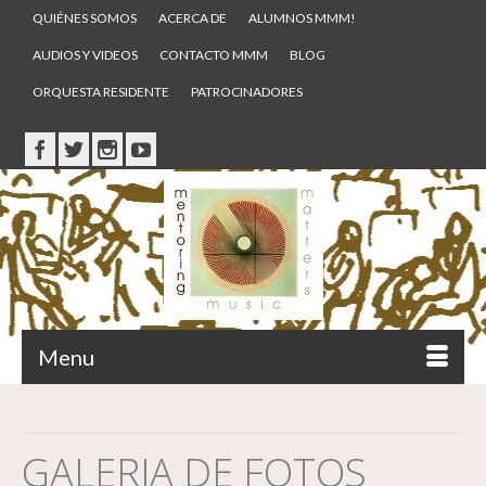
QUIÉNES SOMOS
ACERCA DE
ALUMNOS MMM!
AUDIOS Y VIDEOS
CONTACTO MMM
BLOG
ORQUESTA RESIDENTE
PATROCINADORES
Menu
GALERIA DE FOTOS