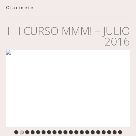
C l a r i n e t e
I I I CURSO MMM! – JULIO
2016