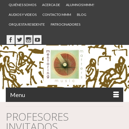
QUIÉNES SOMOS
ACERCA DE
ALUMNOS MMM!
AUDIOS Y VIDEOS
CONTACTO MMM
BLOG
ORQUESTA RESIDENTE
PATROCINADORES
Menu
PROFESORES
INVITADOS