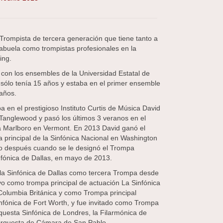
Trompista de tercera generación que tiene tanto a
abuela como trompistas profesionales en la
ing.
con los ensembles de la Universidad Estatal de
sólo tenía 15 años y estaba en el primer ensemble
años.
a en el prestigioso Instituto Curtis de Música David
Tanglewood y pasó los últimos 3 veranos en el
ca Marlboro en Vermont. En 2013 David ganó el
 principal de la Sinfónica Nacional en Washington
o después cuando se le designó el Trompa
infónica de Dallas, en mayo de 2013.
 la Sinfónica de Dallas como tercera Trompa desde
vo como trompa principal de actuación La Sinfónica
 Columbia Británica y como Trompa principal
nfónica de Fort Worth, y fue invitado como Trompa
rquesta Sinfónica de Londres, la Filarmónica de
Orquesta de Cámara de San Pablo.