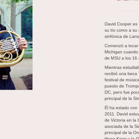
David Cooper es 
su tío como a su 
sinfónica de Lans
Comenzó a tocar 
Michigan cuando 
de MSU a los 16 
Mientras estudiab
recibió una beca 
festival de músi
puesto de Trompa
DC, pero fue poc
principal de la S
Él ha estado con
2011. David estu
de Victoria en la
asociada de la Si
principal de la O
Hong Kong y la 