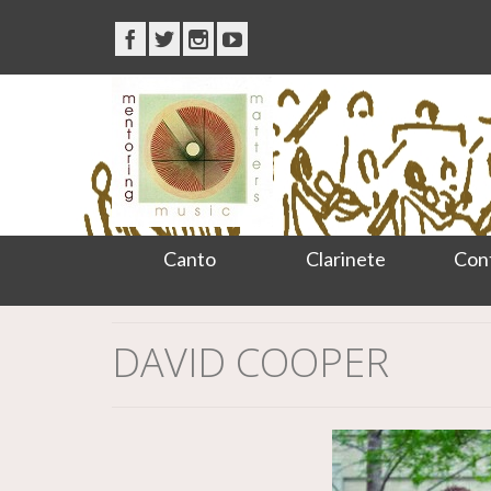
Canto
Clarinete
Con
DAVID COOPER