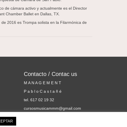
o de cámara activo y actualmente es el Director
ant Chamber Ballet en Dallas, TX.
de 2016 es Trompa solista en la Filarmónica de
Contacto / Contac us
M A N A G E M E N T
P a b l o C a s t a ñ é
tel. 617 02 19 32
cursosmusicammm@gmail.com
CEPTAR