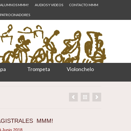
ALUMNOS MMM!
AUDIOS Y VIDEOS
CONTACTO MMM
PATROCINADORES
pa
Trompeta
Violonchelo
AGISTRALES MMM!
 Junio 2018