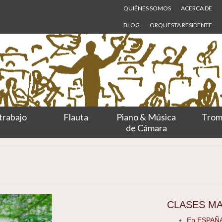
QUIÉNES SOMOS
ACERCA DE
BLOG
ORQUESTA RESIDENTE
trabajo
Flauta
Piano & Música
Trom
de Cámara
CLASES M
En ESPAÑA