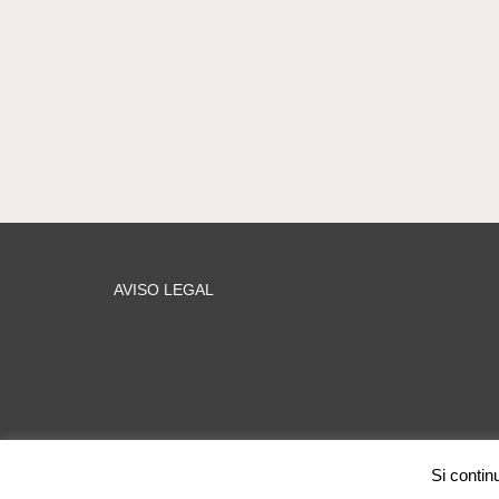
AVISO LEGAL
Si contin
web MARIA PILAR GARCÍA © 2026 Mentoring Music Matters