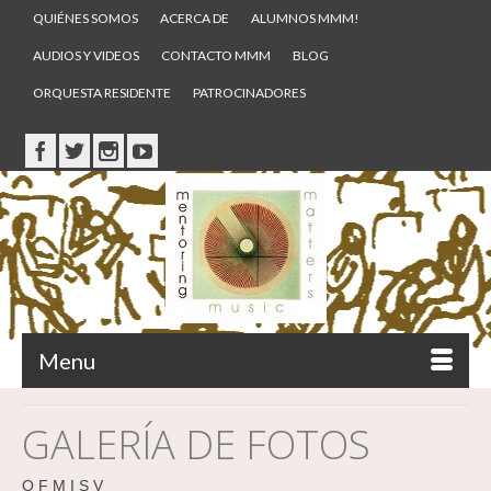
QUIÉNES SOMOS
ACERCA DE
ALUMNOS MMM!
AUDIOS Y VIDEOS
CONTACTO MMM
BLOG
ORQUESTA RESIDENTE
PATROCINADORES
Menu
GALERÍA DE FOTOS
O F M I S V