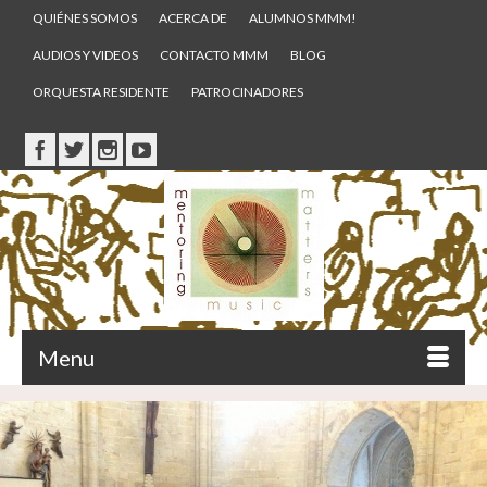
QUIÉNES SOMOS
ACERCA DE
ALUMNOS MMM!
AUDIOS Y VIDEOS
CONTACTO MMM
BLOG
ORQUESTA RESIDENTE
PATROCINADORES
Menu