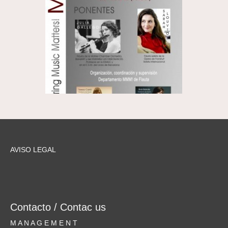
AVISO LEGAL
Contacto / Contac us
M A N A G E M E N T