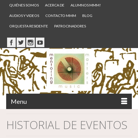
QUIÉNES SOMOS
ACERCA DE
ALUMNOS MMM!
AUDIOS Y VIDEOS
CONTACTO MMM
BLOG
ORQUESTA RESIDENTE
PATROCINADORES
Menu
HISTORIAL DE EVENTOS