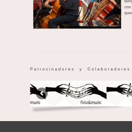
tem
con
quer
P a t r o c i n a d o r e s y C o l a b o r a d o r e s