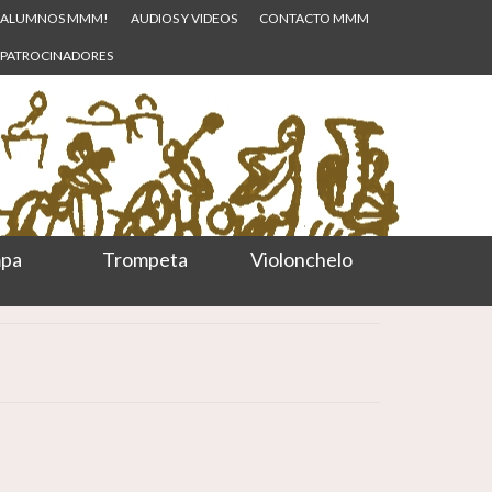
ALUMNOS MMM!
AUDIOS Y VIDEOS
CONTACTO MMM
PATROCINADORES
pa
Trompeta
Violonchelo