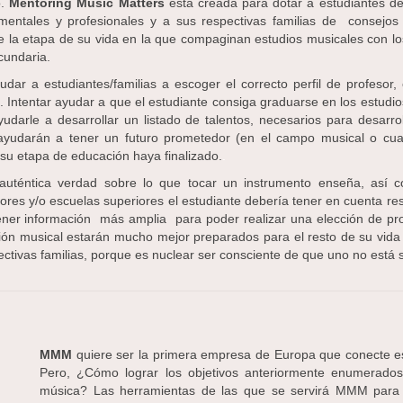
o.
Mentoring Music Matters
está creada para dotar a estudiantes d
entales y profesionales y a sus respectivas familias de consejos 
e la etapa de su vida en la que compaginan estudios musicales con lo
cundaria.
ar a estudiantes/familias a escoger el correcto perfil de profesor, 
a. Intentar ayudar a que el estudiante consiga graduarse en los estudi
udarle a desarrollar un listado de talentos, necesarios para desarro
ayudarán a tener un futuro prometedor (en el campo musical o cual
su etapa de educación haya finalizado.
.
 auténtica verdad sobre lo que tocar un instrumento enseña, así 
res y/o escuelas superiores el estudiante debería tener en cuenta res
tener información más amplia para poder realizar una elección de p
ción musical estarán mucho mejor preparados para el resto de su vid
ctivas familias, porque es nuclear ser consciente de que uno no está s
MMM
quiere ser la primera empresa de Europa que conecte es
Pero, ¿Cómo lograr los objetivos anteriormente enumerad
música? Las herramientas de las que se servirá MMM para l