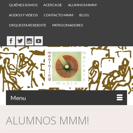
QUIÉNES SOMOS
ACERCA DE
ALUMNOS MMM!
AUDIOS Y VIDEOS
CONTACTO MMM
BLOG
ORQUESTA RESIDENTE
PATROCINADORES
Menu
ALUMNOS MMM!