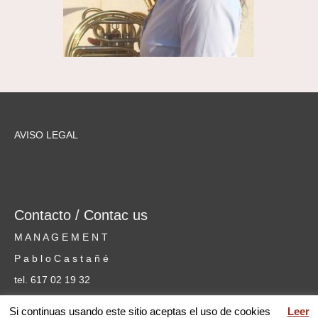
AVISO LEGAL
Contacto / Contac us
M A N A G E M E N T
P a b l o C a s t a ñ é
tel. 617 02 19 32
cursosmusicammm@gmail.com
Si continuas usando este sitio aceptas el uso de cookies
Leer