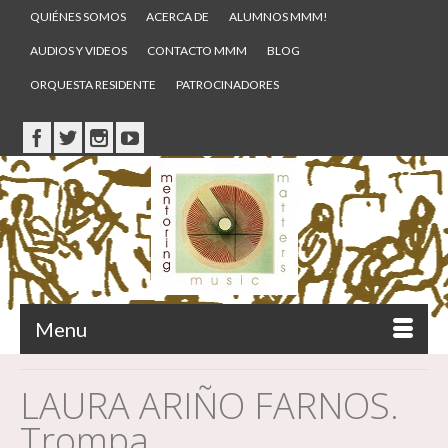
QUIÉNES SOMOS
ACERCA DE
ALUMNOS MMM!
AUDIOS Y VIDEOS
CONTACTO MMM
BLOG
ORQUESTA RESIDENTE
PATROCINADORES
Menu
LAURA ARIÑO FARNOS.
Trompa