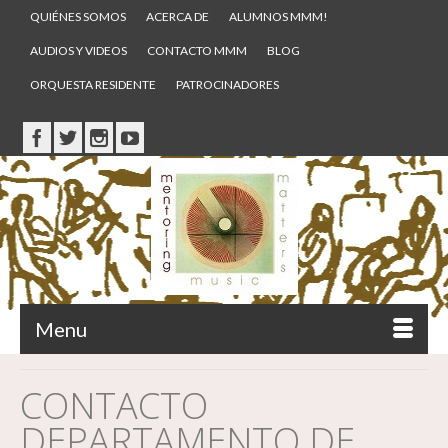
QUIÉNES SOMOS
ACERCA DE
ALUMNOS MMM!
AUDIOS Y VIDEOS
CONTACTO MMM
BLOG
ORQUESTA RESIDENTE
PATROCINADORES
Menu
CONTACTO
DEPARTAMENTO DE