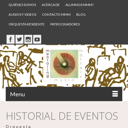
QUIÉNES SOMOS
ACERCA DE
ALUMNOS MMM!
AUDIOS Y VIDEOS
CONTACTO MMM
BLOG
ORQUESTA RESIDENTE
PATROCINADORES
Menu
HISTORIAL DE EVENTOS
O r q u e s t a