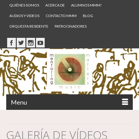
QUIÉNES SOMOS
ACERCA DE
ALUMNOS MMM!
AUDIOS Y VIDEOS
CONTACTO MMM
BLOG
ORQUESTA RESIDENTE
PATROCINADORES
Menu
GALERÍA DE VÍDEOS