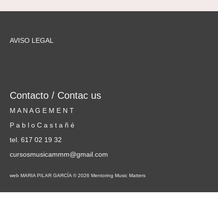
AVISO LEGAL
Contacto / Contac us
M A N A G E M E N T
P a b l o C a s t a ñ é
tel. 617 02 19 32
cursosmusicammm@gmail.com
web MARIA PILAR GARCÍA © 2026 Mentoring Music Matters