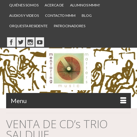
QUIÉNES SOMOS
ACERCA DE
ALUMNOS MMM!
AUDIOS Y VIDEOS
CONTACTO MMM
BLOG
ORQUESTA RESIDENTE
PATROCINADORES
Menu
VENTA DE CD’s TRIO
SALDUIE