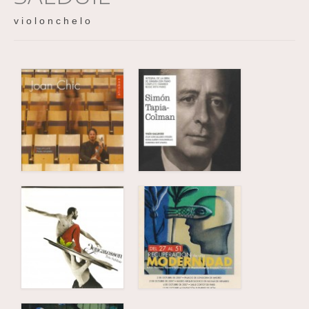
v i o l o n c h e l o