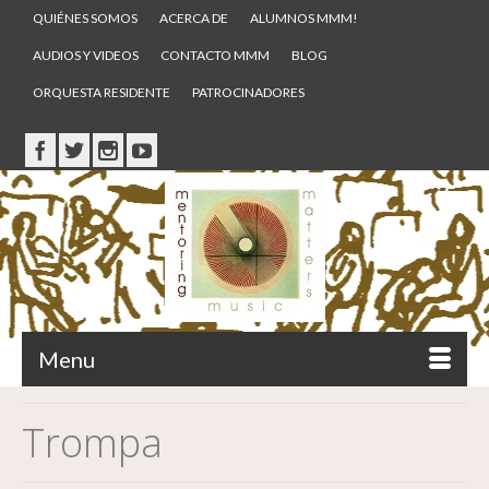
QUIÉNES SOMOS
ACERCA DE
ALUMNOS MMM!
AUDIOS Y VIDEOS
CONTACTO MMM
BLOG
ORQUESTA RESIDENTE
PATROCINADORES
Menu
Trompa