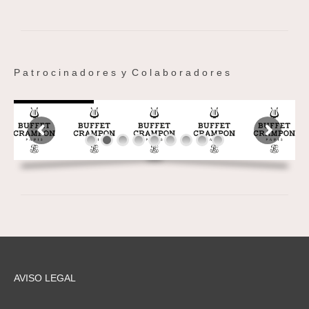
P a t r o c i n a d o r e s y C o l a b o r a d o r e s
AVISO LEGAL