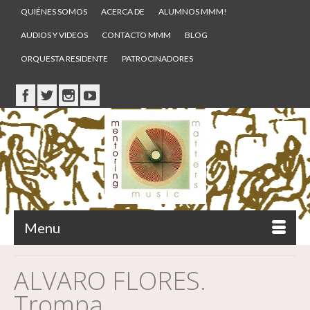
QUIÉNES SOMOS
ACERCA DE
ALUMNOS MMM!
AUDIOS Y VIDEOS
CONTACTO MMM
BLOG
ORQUESTA RESIDENTE
PATROCINADORES
Menu
ALVARO FLORES.
Trompa