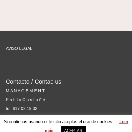
AVISO LEGAL
Contacto / Contac us
M A N A G E M E N T
P a b l o C a s t a ñ é
tel. 617 02 19 32
cursosmusicammm@gmail.com
Si continuas usando este sitio aceptas el uso de cookies
Leer
más
ACEPTAR
web MARIA PILAR GARCÍA © 2026 Mentoring Music Matters