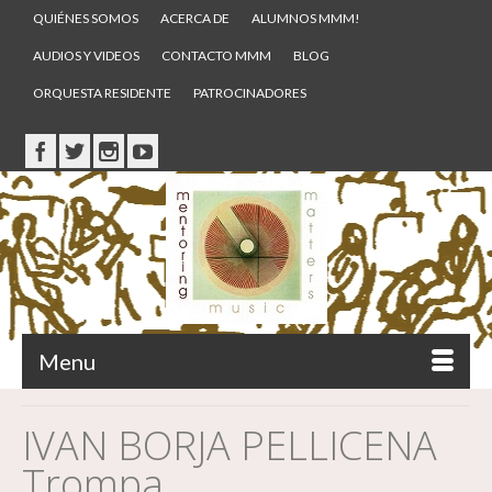
QUIÉNES SOMOS
ACERCA DE
ALUMNOS MMM!
AUDIOS Y VIDEOS
CONTACTO MMM
BLOG
ORQUESTA RESIDENTE
PATROCINADORES
Menu
IVAN BORJA PELLICENA
Trompa