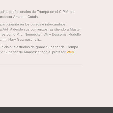
tudios profesionales de Trompa en el C.P.M. de
profesor Amadeo Catalá.
participante en los cursos e intercambios
la AFITA desde sus comienzos, asistiendo a Master
res como M.L. Neunecker, Willy Bessems, Rodolfo
Mahni, Nury Guarnaschelli…
 inicia sus estudios de grado Superior de Trompa
io Superior de Maastricht con el profesor
Willy