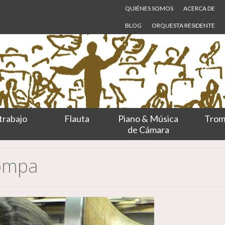
QUIÉNES SOMOS
ACERCA DE
BLOG
ORQUESTA RESIDENTE
trabajo
Flauta
Piano & Música
Trom
de Cámara
ompa