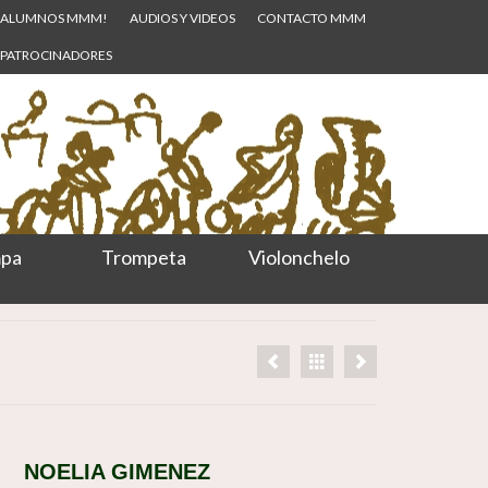
ALUMNOS MMM!
AUDIOS Y VIDEOS
CONTACTO MMM
PATROCINADORES
pa
Trompeta
Violonchelo
NOELIA GIMENEZ