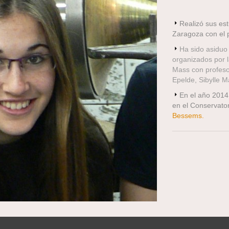
Realizó sus es
Zaragoza con el 
Ha sido asiduo 
organizados por 
Mass con profeso
Epelde, Sibylle 
En el año 2014
en el Conservator
Bessems.