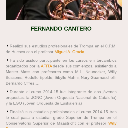
FERNANDO CANTERO
Realizó sus estudios profesionales de Trompa en el C.P.M.
de Huesca con el profesor
Miguel A. Gracia
.
Ha sido asiduo participante en los cursos e intercambios
organizados por la
AFITA
desde sus comienzos, asistiendo a
Master Mass con profesores como M.L. Neunecker, Willy
Bessems, Rodolfo Epelde, Sibylle Mahni, Nury Guarnaschelli,
Bernardo Cifres….
Durante el curso 2014-15 fue integrante de dos jóvenes
orquestas: la JONC (Joven Orquesta Nacional de Cataluña)
y la EGO (Joven Orquesta de Euskalerria)
Finalizó sus estudios profesionales el curso 2014-15 tras
lo cual pasa a estudiar grado Superior de Trompa en el
Conservatorio Superior de Maastricht con el profesor
Willy