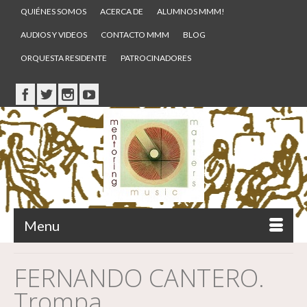
QUIÉNES SOMOS
ACERCA DE
ALUMNOS MMM!
AUDIOS Y VIDEOS
CONTACTO MMM
BLOG
ORQUESTA RESIDENTE
PATROCINADORES
Menu
FERNANDO CANTERO.
Trompa