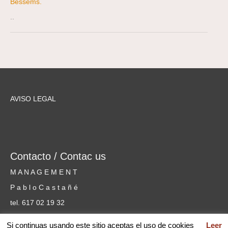
Bessems.
..
AVISO LEGAL
Contacto / Contac us
M A N A G E M E N T
P a b l o C a s t a ñ é
tel. 617 02 19 32
cursosmusicammm@gmail.com
Si continuas usando este sitio aceptas el uso de cookies
Leer