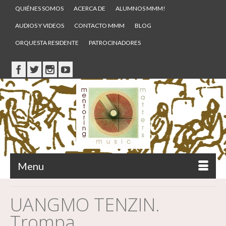
QUIÉNES SOMOS
ACERCA DE
ALUMNOS MMM!
AUDIOS Y VIDEOS
CONTACTO MMM
BLOG
ORQUESTA RESIDENTE
PATROCINADORES
Menu
UANGMO TENZIN.
Trompa