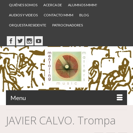
QUIÉNES SOMOS
ACERCA DE
ALUMNOS MMM!
AUDIOS Y VIDEOS
CONTACTO MMM
BLOG
ORQUESTA RESIDENTE
PATROCINADORES
Menu
JAVIER CALVO. Trompa