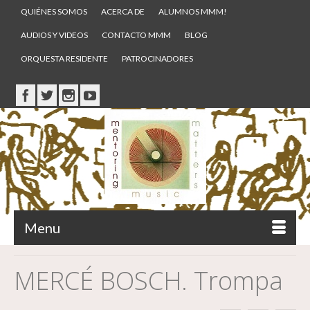
QUIÉNES SOMOS
ACERCA DE
ALUMNOS MMM!
AUDIOS Y VIDEOS
CONTACTO MMM
BLOG
ORQUESTA RESIDENTE
PATROCINADORES
Menu
MERCÉ BOSCH. Trompa