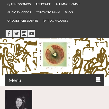
QUIÉNES SOMOS
ACERCA DE
ALUMNOS MMM!
AUDIOS Y VIDEOS
CONTACTO MMM
BLOG
ORQUESTA RESIDENTE
PATROCINADORES
Menu