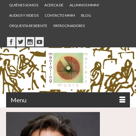
QUIÉNES SOMOS
ACERCA DE
ALUMNOS MMM!
AUDIOS Y VIDEOS
CONTACTO MMM
BLOG
ORQUESTA RESIDENTE
PATROCINADORES
Menu