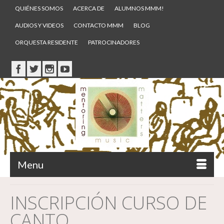
QUIÉNES SOMOS
ACERCA DE
ALUMNOS MMM!
AUDIOS Y VIDEOS
CONTACTO MMM
BLOG
ORQUESTA RESIDENTE
PATROCINADORES
Menu
INSCRIPCIÓN CURSO DE
CANTO