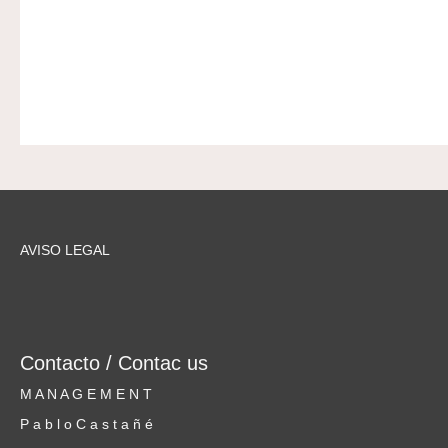
AVISO LEGAL
Contacto / Contac us
M A N A G E M E N T
P a b l o C a s t a ñ é