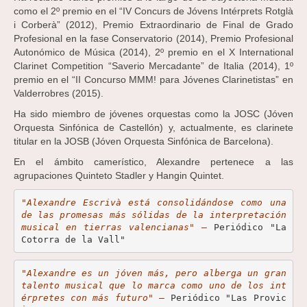
como el 2º premio en el “IV Concurs de Jóvens Intérprets Rotglà
i Corberà” (2012), Premio Extraordinario de Final de Grado
Profesional en la fase Conservatorio (2014), Premio Profesional
Autonómico de Música (2014), 2º premio en el X International
Clarinet Competition “Saverio Mercadante” de Italia (2014), 1º
premio en el “II Concurso MMM! para Jóvenes Clarinetistas” en
Valderrobres (2015).
Ha sido miembro de jóvenes orquestas como la JOSC (Jóven
Orquesta Sinfónica de Castellón) y, actualmente, es clarinete
titular en la JOSB (Jóven Orquesta Sinfónica de Barcelona).
En el ámbito camerístico, Alexandre pertenece a las
agrupaciones Quinteto Stadler y Hangin Quintet.
"
Alexandre Escrivà está consolidándose como una 
de las promesas más sólidas de la interpretación 
musical en tierras valencianas"
 – 
Periódico "La 
Cotorra de la Vall"
"Alexandre es un jóven más, pero alberga un gran 
talento musical que lo marca como uno de los int
érpretes con más futuro"
 – 
Periódico "Las Provic