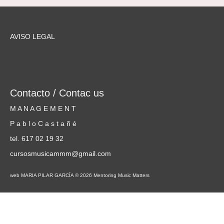
AVISO LEGAL
Contacto / Contac us
M A N A G E M E N T
P a b l o C a s t a ñ é
tel. 617 02 19 32
cursosmusicammm@gmail.com
web MARIA PILAR GARCÍA © 2026 Mentoring Music Matters