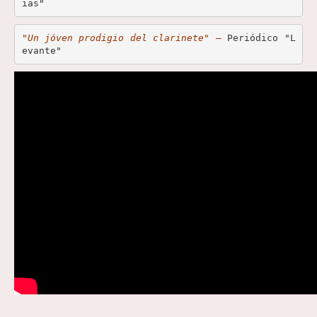
ias"
"Un jóven prodigio del clarinete"
 – 
Periódico "L
evante"