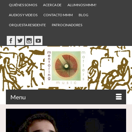
QUIÉNES SOMOS
ACERCA DE
ALUMNOS MMM!
AUDIOS Y VIDEOS
CONTACTO MMM
BLOG
ORQUESTA RESIDENTE
PATROCINADORES
Menu