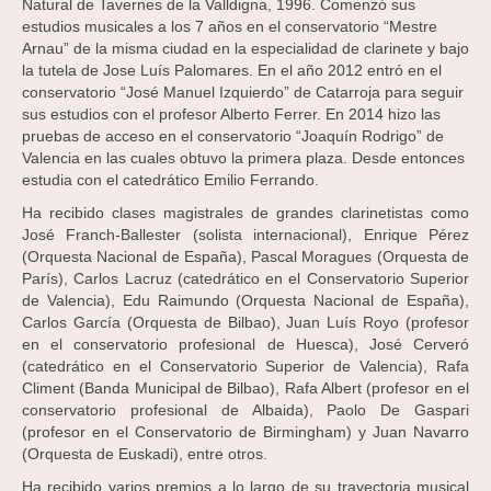
Natural de Tavernes de la Valldigna, 1996. Comenzó sus
estudios musicales a los 7 años en el conservatorio “Mestre
Arnau” de la misma ciudad en la especialidad de clarinete y bajo
la tutela de Jose Luís Palomares. En el año 2012 entró en el
conservatorio “José Manuel Izquierdo” de Catarroja para seguir
sus estudios con el profesor Alberto Ferrer. En 2014 hizo las
pruebas de acceso en el conservatorio “Joaquín Rodrigo” de
Valencia en las cuales obtuvo la primera plaza. Desde entonces
estudia con el catedrático Emilio Ferrando.
Ha recibido clases magistrales de grandes clarinetistas como
José Franch-Ballester (solista internacional), Enrique Pérez
(Orquesta Nacional de España), Pascal Moragues (Orquesta de
París), Carlos Lacruz (catedrático en el Conservatorio Superior
de Valencia), Edu Raimundo (Orquesta Nacional de España),
Carlos García (Orquesta de Bilbao), Juan Luís Royo (profesor
en el conservatorio profesional de Huesca), José Cerveró
(catedrático en el Conservatorio Superior de Valencia), Rafa
Climent (Banda Municipal de Bilbao), Rafa Albert (profesor en el
conservatorio profesional de Albaida), Paolo De Gaspari
(profesor en el Conservatorio de Birmingham) y Juan Navarro
(Orquesta de Euskadi), entre otros.
Ha recibido varios premios a lo largo de su trayectoria musical