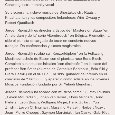
Coaching instrumental y vocal .
Su discografía incluye música de Shostakovich , Raats ,
Khachaturian y los compositors holandeses Wim Zwaag y
Robert Quodbach .
Jeroen Riemsdijk es director artístico de ‘ Masters on Stage “en
Amsterdam y de la” serie Altembrouck ‘ en Bélgica. Riemsdijk ha
sido el pienista encargado de tocar en concierto nuevos
trabajos. Da conferencias y clases magistrales .
Jeroen Riemsdijk recibió su ‘ Konzertdiplom ‘ en la Folkwang
Musikhochschule de Essen con el pianista ruso Boris Bloch.
Completó sus estudios iniciales “con distinción ” en la clase del
profesor Ben Smits (alumno de Cornelius Berkhout , Bela Siki y
Clara Haskil ) en el ARTEZ . Ha sido ganador del premio en el
concurso de ‘Start ’86 ‘ , y apareció como solista en los Jóvenes
Músicos Fundación fundada por Sir Yehudi Menuhin .
Jeroen Riemsdijk ha tocado con músicos como : Gustav Rivinius
, Levon Mouradian , Johan van Iersel , Floris Mijnders , Arno
Pieters , León Bosch, Wolfgang Meijer, Henk Guitart , Yuri
Zhislin , Levon Chilingirian , Massimo Merceli , Norbert Nozy ,
Jean -Pierre Cnoops , Szymon Marciniak , Ian Clarke, Gabi Riet