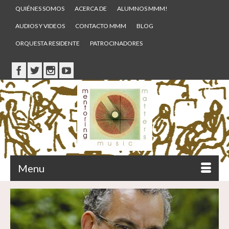
QUIÉNES SOMOS
ACERCA DE
ALUMNOS MMM!
AUDIOS Y VIDEOS
CONTACTO MMM
BLOG
ORQUESTA RESIDENTE
PATROCINADORES
Menu