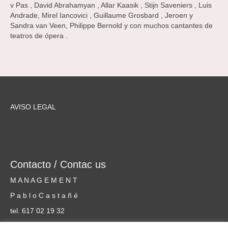
v Pas , David Abrahamyan , Allar Kaasik , Stijn Saveniers , Luis
Andrade, Mirel Iancovici , Guillaume Grosbard , Jeroen y
Sandra van Veen, Philippe Bernold y con muchos cantantes de
teatros de ópera .
AVISO LEGAL
Contacto / Contac us
M A N A G E M E N T
P a b l o C a s t a ñ é
tel. 617 02 19 32
cursosmusicammm@gmail.com