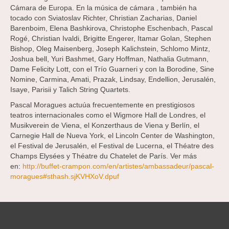
Cámara de Europa. En la música de cámara , también ha
tocado con Sviatoslav Richter, Christian Zacharias, Daniel
Barenboim, Elena Bashkirova, Christophe Eschenbach, Pascal
Rogé, Christian Ivaldi, Brigitte Engerer, Itamar Golan, Stephen
Bishop, Oleg Maisenberg, Joseph Kalichstein, Schlomo Mintz,
Joshua bell, Yuri Bashmet, Gary Hoffman, Nathalia Gutmann,
Dame Felicity Lott, con el Trío Guarneri y con la Borodine, Sine
Nomine, Carmina, Amati, Prazak, Lindsay, Endellion, Jerusalén,
Isaye, Parisii y Talich String Quartets.
Pascal Moragues actuúa frecuentemente en prestigiosos
teatros internacionales como el Wigmore Hall de Londres, el
Musikverein de Viena, el Konzerthaus de Viena y Berlín, el
Carnegie Hall de Nueva York, el Lincoln Center de Washington,
el Festival de Jerusalén, el Festival de Lucerna, el Théatre des
Champs Elysées y Théatre du Chatelet de París. Ver más
en:
http://buffet-crampon.com/en/artistes/ambassadeur/pascal-
moragues#sthash.sjKVHXoV.dpuf