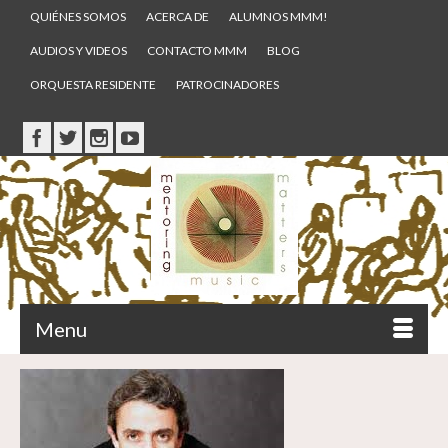
QUIÉNES SOMOS
ACERCA DE
ALUMNOS MMM!
AUDIOS Y VIDEOS
CONTACTO MMM
BLOG
ORQUESTA RESIDENTE
PATROCINADORES
Menu