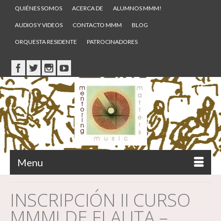
QUIÉNES SOMOS
ACERCA DE
ALUMNOS MMM!
AUDIOS Y VIDEOS
CONTACTO MMM
BLOG
ORQUESTA RESIDENTE
PATROCINADORES
Menu
INSCRIPCIÓN II CURSO
MMM! DE FLAUTA –