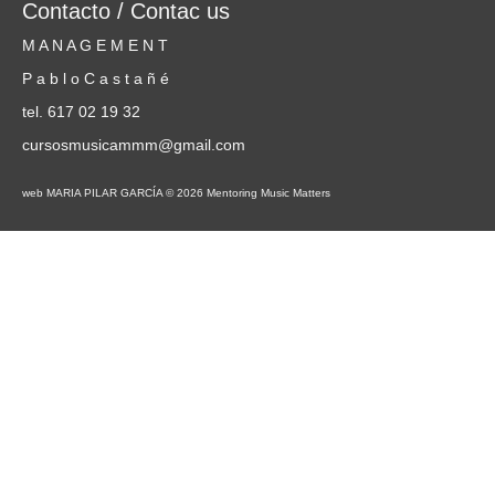
Contacto / Contac us
M A N A G E M E N T
P a b l o C a s t a ñ é
tel. 617 02 19 32
cursosmusicammm@gmail.com
web MARIA PILAR GARCÍA © 2026 Mentoring Music Matters