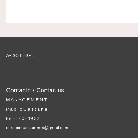
AVISO LEGAL
Contacto / Contac us
M A N A G E M E N T
P a b l o C a s t a ñ é
tel. 617 02 19 32
cursosmusicammm@gmail.com