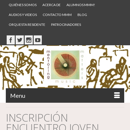
QUIÉNES SOMOS
ACERCA DE
ALUMNOS MMM!
AUDIOS Y VIDEOS
CONTACTO MMM
BLOG
ORQUESTA RESIDENTE
PATROCINADORES
Menu
INSCRIPCIÓN
ENCUENTRO JOVEN