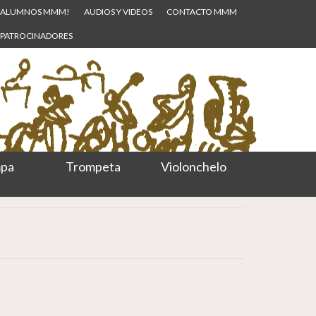
ALUMNOS MMM!
AUDIOS Y VIDEOS
CONTACTO MMM
PATROCINADORES
pa
Trompeta
Violonchelo