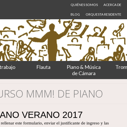
QUIÉNES SOMOS
ACERCA DE
BLOG
ORQUESTA RESIDENTE
trabajo
Flauta
Piano & Música
Trom
de Cámara
CURSO MMM! DE PIANO