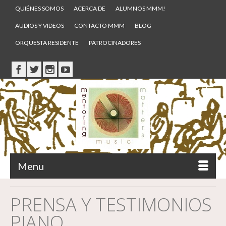
QUIÉNES SOMOS
ACERCA DE
ALUMNOS MMM!
AUDIOS Y VIDEOS
CONTACTO MMM
BLOG
ORQUESTA RESIDENTE
PATROCINADORES
Menu
PRENSA Y TESTIMONIOS
PIANO