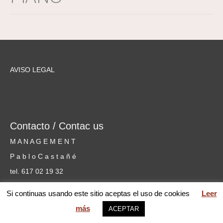
AVISO LEGAL
Contacto / Contac us
M A N A G E M E N T
P a b l o C a s t a ñ é
tel. 617 02 19 32
cursosmusicammm@gmail.com
Si continuas usando este sitio aceptas el uso de cookies
Leer
más
ACEPTAR
web MARIA PILAR GARCÍA © 2026 Mentoring Music Matters