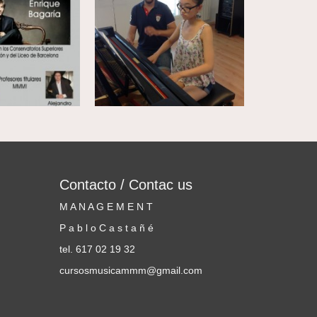
Contacto / Contac us
M A N A G E M E N T
P a b l o C a s t a ñ é
tel. 617 02 19 32
cursosmusicammm@gmail.com