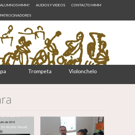
ALUMNOS MMM!
AUDIOS Y VIDEOS
CONTACTO MMM
PATROCINADORES
pa
Trompeta
Violonchelo
ara