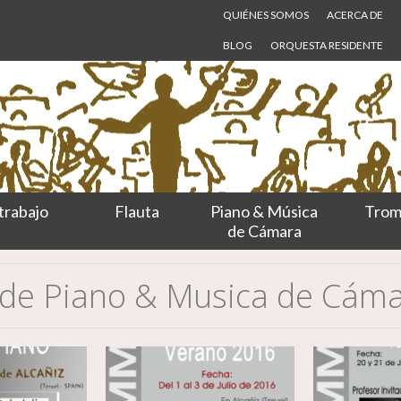
QUIÉNES SOMOS
ACERCA DE
BLOG
ORQUESTA RESIDENTE
trabajo
Flauta
Piano & Música
Trom
de Cámara
s de Piano & Musica de Cám