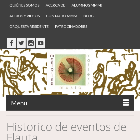
QUIÉNES SOMOS
ACERCA DE
ALUMNOS MMM!
AUDIOS Y VIDEOS
CONTACTO MMM
BLOG
ORQUESTA RESIDENTE
PATROCINADORES
Menu
Historico de eventos de
Flauta