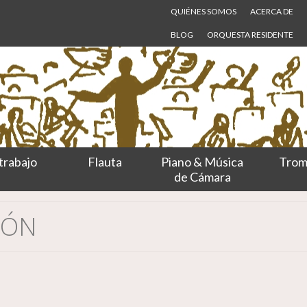
QUIÉNES SOMOS
ACERCA DE
BLOG
ORQUESTA RESIDENTE
trabajo
Flauta
Piano & Música
Trom
de Cámara
IÓN