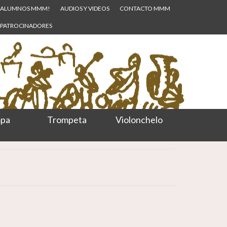
ALUMNOS MMM!
AUDIOS Y VIDEOS
CONTACTO MMM
PATROCINADORES
pa
Trompeta
Violonchelo