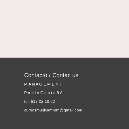
Contacto / Contac us
M A N A G E M E N T
P a b l o C a s t a ñ é
tel. 617 02 19 32
cursosmusicammm@gmail.com