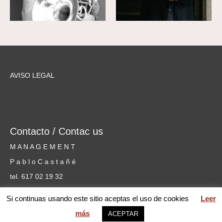
AVISO LEGAL
Contacto / Contac us
M A N A G E M E N T
P a b l o C a s t a ñ é
tel. 617 02 19 32
cursosmusicammm@gmail.com
Si continuas usando este sitio aceptas el uso de cookies
Leer
más
ACEPTAR
web MARIA PILAR GARCÍA © 2026 Mentoring Music Matters