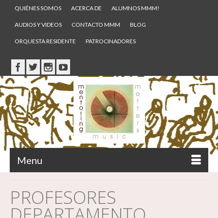
QUIÉNES SOMOS
ACERCA DE
ALUMNOS MMM!
AUDIOS Y VIDEOS
CONTACTO MMM
BLOG
ORQUESTA RESIDENTE
PATROCINADORES
Menu
PROFESORES
DEPARTAMENTO