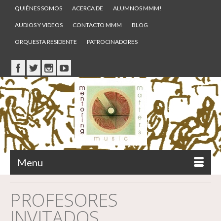
QUIÉNES SOMOS
ACERCA DE
ALUMNOS MMM!
AUDIOS Y VIDEOS
CONTACTO MMM
BLOG
ORQUESTA RESIDENTE
PATROCINADORES
Menu
PROFESORES
INVITADOS