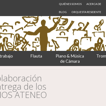
QUIÉNES SOMOS
ACERCA DE
BLOG
ORQUESTA RESIDENTE
trabajo
Flauta
Piano & Música
Trom
de Cámara
olaboración
trega de los
RIOS ATENEO