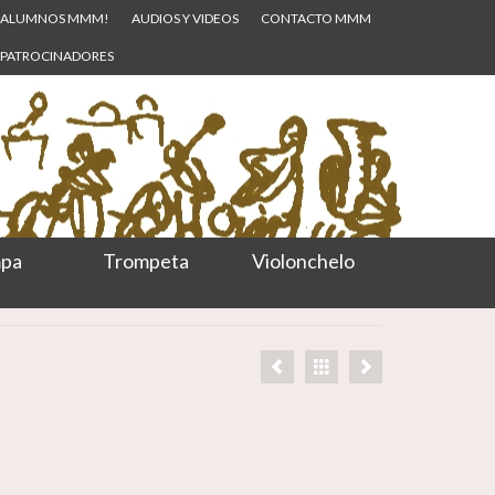
ALUMNOS MMM!
AUDIOS Y VIDEOS
CONTACTO MMM
PATROCINADORES
pa
Trompeta
Violonchelo