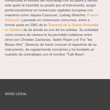
comenzado el estudio del contrabajo con su padre y siendo
éste quien le trasmitió su pasión por el instrumento, surgió
perfeccionándose en numerosas capitales europeas con
maestros como Jaques Cazauran, Ludwig Streicher,
Franco
Petracchi
. Laureado en numerosos concursos, entra a
formar parte en 1981 de la
Orquesta de la Suisse Romande
en Ginebra
de de donde es uno de los solistas. Su actividad
como músico de cámara le ha permitido colaborar entre
otros con Christian Zacharias, Vadim Repin y el Trío “les
Beaux-Arts”. Deseoso de hacer conocer el repertorio de su
instrumento, da regularmente conciertos y ha fundado un
cuarteto de contrabajos con el nombre “Tutti Bassi”.
AVISO LEGAL