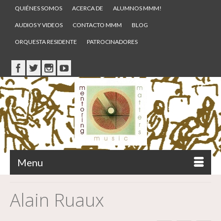
QUIÉNES SOMOS
ACERCA DE
ALUMNOS MMM!
AUDIOS Y VIDEOS
CONTACTO MMM
BLOG
ORQUESTA RESIDENTE
PATROCINADORES
Menu
Alain Ruaux