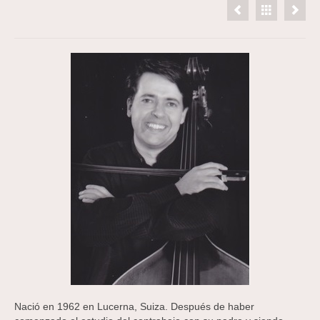
Nació en 1962 en Lucerna, Suiza. Después de haber