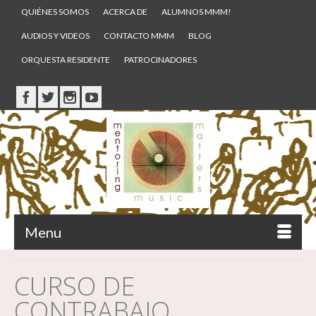
QUIÉNES SOMOS
ACERCA DE
ALUMNOS MMM!
AUDIOS Y VIDEOS
CONTACTO MMM
BLOG
ORQUESTA RESIDENTE
PATROCINADORES
Menu
CURSO DE
CONTRABAJO.